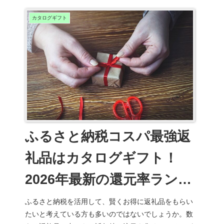
カタログギフト
ふるさと納税コスパ最強返
礼品はカタログギフト！
2026年最新の還元率ランキ
ングと賢い選び方を徹底解
ふるさと納税を活用して、賢くお得に返礼品をもらい
たいと考えている方も多いのではないでしょうか。数
説