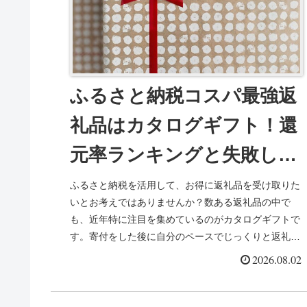
ふるさと納税コスパ最強返
礼品はカタログギフト！還
元率ランキングと失敗しな
い選び方を徹底解説
ふるさと納税を活用して、お得に返礼品を受け取りた
いとお考えではありませんか？数ある返礼品の中で
も、近年特に注目を集めているのがカタログギフトで
す。寄付をした後に自分のペースでじっくりと返礼品
を選べるカタログギフトは、その利便性と選択肢の豊
2026.08.02
富...