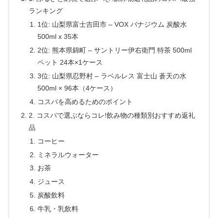
ランキング
1位: 山梨県富士吉田市 – VOX バナジウム 炭酸水
500ml x 35本
2位: 熊本県錦町 – サントリー伊右衛門 特茶 500ml
ペット 24本×1ケース
3位: 山梨県忍野村 – ラベルレス 富士山 蒼天の水
500ml × 96本（4ケース）
コスパを高めるためのポイント
2. コスパで選ぶならコレ!飲み物の種類別おすすめ返礼
品
コーヒー
ミネラルウォーター
お茶
ジュース
炭酸飲料
牛乳・乳飲料