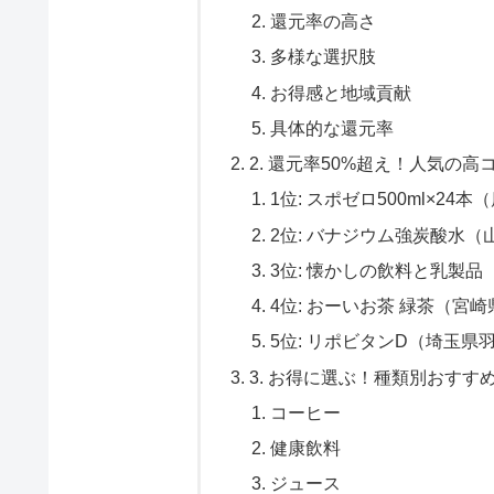
還元率の高さ
多様な選択肢
お得感と地域貢献
具体的な還元率
2. 還元率50%超え！人気の高
1位: スポゼロ500ml×24
2位: バナジウム強炭酸水
3位: 懐かしの飲料と乳製
4位: おーいお茶 緑茶（宮
5位: リポビタンD（埼玉県
3. お得に選ぶ！種類別おす
コーヒー
健康飲料
ジュース