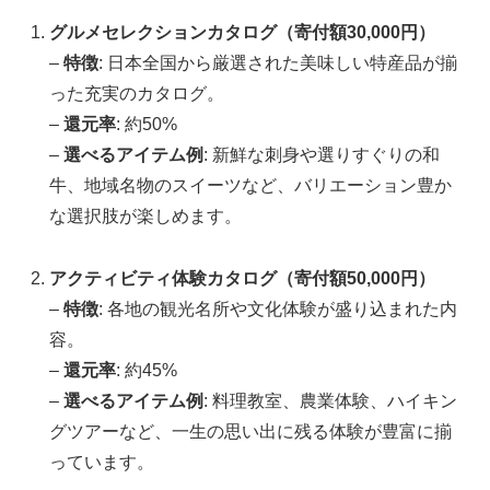
グルメセレクションカタログ（寄付額30,000円）
–
特徴
: 日本全国から厳選された美味しい特産品が揃
った充実のカタログ。
–
還元率
: 約50%
–
選べるアイテム例
: 新鮮な刺身や選りすぐりの和
牛、地域名物のスイーツなど、バリエーション豊か
な選択肢が楽しめます。
アクティビティ体験カタログ（寄付額50,000円）
–
特徴
: 各地の観光名所や文化体験が盛り込まれた内
容。
–
還元率
: 約45%
–
選べるアイテム例
: 料理教室、農業体験、ハイキン
グツアーなど、一生の思い出に残る体験が豊富に揃
っています。